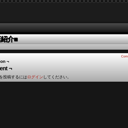
店紹介■
Com
ion ¬
nt ¬
を投稿するには
ログイン
してください。