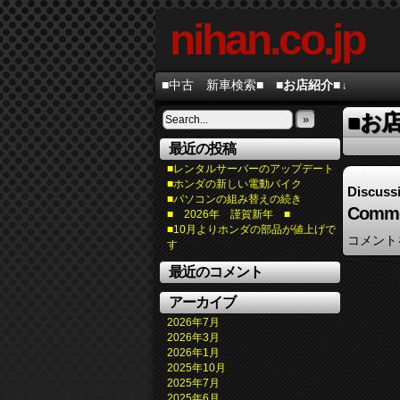
nihan.co.jp
■中古 新車検索■
■お店紹介■
↓
■お
»
最近の投稿
■レンタルサーバーのアップデート
■ホンダの新しい電動バイク
Discuss
■パソコンの組み替えの続き
Comme
■ 2026年 謹賀新年 ■
■10月よりホンダの部品が値上げで
コメント
す
最近のコメント
アーカイブ
2026年7月
2026年3月
2026年1月
2025年10月
2025年7月
2025年6月