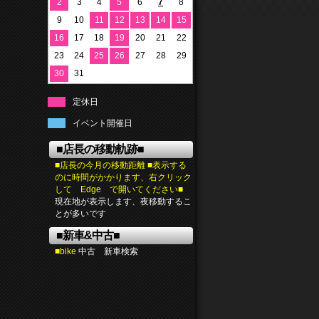
2
3
4
5
6
7
8
9
10
11
12
13
14
15
16
17
18
19
20
21
22
23
24
25
26
27
28
29
30
31
定休日
イベント開催日
■店長の移動軌跡■
■店長の今月の移動距離 ■表示する
のに時間がかかります、右クリック
して Edge で開いてください■
現在地が表示します、夜移動するこ
とが多いです
■新車&中古■
■bike
中古 新車検索