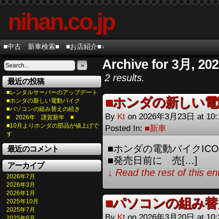
nihan.co.jp
■中古 新車検索■
■お店紹介■
↓
Archive for 3月, 20
»
2 results.
最近の投稿
■レンタルサーバーのアップデート
■ホンダの新しい電
■ホンダの新しい電動バイク
■パソコンの組み替えの続き
By
Kt
on
2026年3月23日
at
10
■ 2026年 謹賀新年 ■
■10月よりホンダの部品が値上げで
Posted In:
■新車
す
■ホンダの電動バイクICO
最近のコメント
■発売日前に 売[…]
アーカイブ
↓ Read the rest of this e
2026年7月
2026年3月
2026年1月
■パソコンの組み替
2025年10月
2025年7月
By
Kt
on
2026年3月20日
at
10
2025年6月