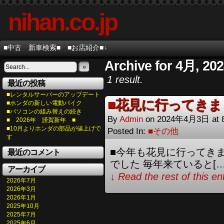
nihan.co.jp
■中古 新車検索■
■お店紹介■
↓
Archive for 4月, 20
»
1 result.
最近の投稿
■レンタルサーバーのアップデート
■花見に行ってきま
■ホンダの新しい電動バイク
■パソコンの組み替えの続き
By
Admin
on
2024年4月3日
at
■ 2026年 謹賀新年 ■
■10月よりホンダの部品が値上げで
Posted In:
■その他
す
■今年も花見に行ってきま
最近のコメント
でした 毎年来ていると[…
アーカイブ
↓ Read the rest of this e
2026年7月
2026年3月
2026年1月
2025年10月
2025年7月
2025年6月