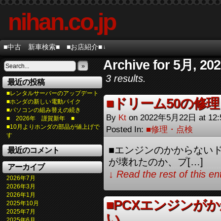
nihan.co.jp
■中古 新車検索■
■お店紹介■
↓
Archive for 5月, 20
»
3 results.
最近の投稿
■レンタルサーバーのアップデート
■ドリーム50の修理
■ホンダの新しい電動バイク
■パソコンの組み替えの続き
By
Kt
on
2022年5月22日
at
12
■ 2026年 謹賀新年 ■
■10月よりホンダの部品が値上げで
Posted In:
■修理・点検
す
■エンジンのかからないドリ
最近のコメント
が壊れたのか、プ[…]
アーカイブ
↓ Read the rest of this e
2026年7月
2026年3月
2026年1月
■PCXエンジンが
2025年10月
2025年7月
い。
2025年6月