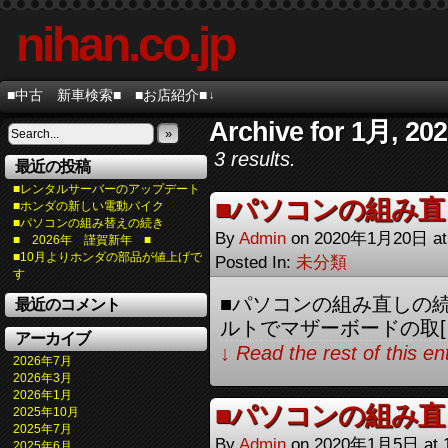
nihan.co.jp
■中古 新車検索■
■お店紹介■
↓
Archive for 1月, 20
»
3 results.
最近の投稿
■レンタルサーバーのアップデート
■パソコンの組み直
■ホンダの新しい電動バイク
■パソコンの組み替えの続き
By
Admin
on
2020年1月20日
a
■ 2026年 謹賀新年 ■
■10月よりホンダの部品が値上げで
Posted In:
未分類
す
■パソコンの組み直しの続
最近のコメント
ルトでマザーボードの取[
アーカイブ
↓ Read the rest of this e
2026年7月
2026年3月
2026年1月
■パソコンの組み直
2025年10月
2025年7月
By
Admin
on
2020年1月5日
at
2025年6月