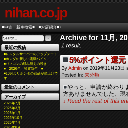
nihan.co.jp
■中古 新車検索■
■お店紹介■
↓
Archive for 11月, 2
»
1 result.
最近の投稿
■レンタルサーバーのアップデート
5%ポイント還元
■ホンダの新しい電動バイク
■パソコンの組み替えの続き
By
Admin
on
2019年11月23日
■ 2026年 謹賀新年 ■
■10月よりホンダの部品が値上げで
Posted In:
未分類
す
やっと、申請が終わり
最近のコメント
方ありませんでした、現在
アーカイブ
↓ Read the rest of this e
2026年7月
2026年3月
2026年1月
2025年10月
2025年7月
2025年6月