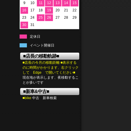
9
10
11
12
13
14
15
16
17
18
19
20
21
22
23
24
25
26
27
28
29
30
31
定休日
イベント開催日
■店長の移動軌跡■
■店長の今月の移動距離 ■表示する
のに時間がかかります、右クリック
して Edge で開いてください■
現在地が表示します、夜移動するこ
とが多いです
■新車&中古■
■bike
中古 新車検索