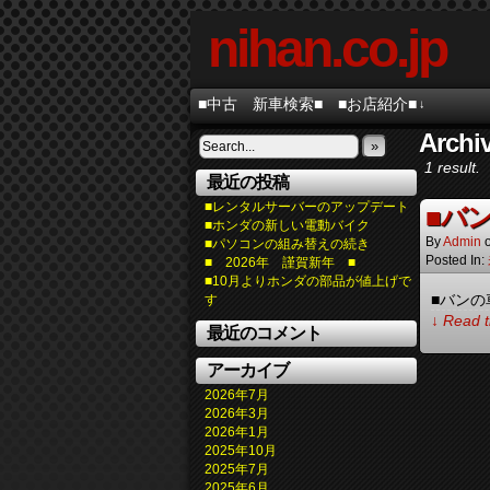
nihan.co.jp
■中古 新車検索■
■お店紹介■
↓
Archiv
»
1 result.
最近の投稿
■レンタルサーバーのアップデート
■バ
■ホンダの新しい電動バイク
By
Admin
■パソコンの組み替えの続き
Posted In:
■ 2026年 謹賀新年 ■
■10月よりホンダの部品が値上げで
■バンの
す
↓ Read t
最近のコメント
アーカイブ
2026年7月
2026年3月
2026年1月
2025年10月
2025年7月
2025年6月