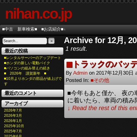
nihan.co.jp
■中古 新車検索■
■お店紹介■
↓
Archive for 12月, 2
»
1 result.
最近の投稿
■レンタルサーバーのアップデート
◼︎トラックのバッ
■ホンダの新しい電動バイク
■パソコンの組み替えの続き
By
Admin
on
2017年12月30日
■ 2026年 謹賀新年 ■
■10月よりホンダの部品が値上げで
Posted In:
■その他
す
■今年もあと僅か、 夜
最近のコメント
に着いたら、車両の積み降
アーカイブ
↓ Read the rest of this e
2026年7月
2026年3月
2026年1月
2025年10月
2025年7月
2025年6月