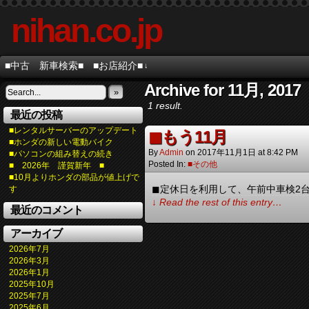
nihan.co.jp
■中古 新車検索■
■お店紹介■
↓
Archive for 11月, 2017
»
1 result.
最近の投稿
■レンタルサーバーのアップデート
◼︎もう11月
■ホンダの新しい電動バイク
By
Admin
on
2017年11月1日
at
8:42 PM
■パソコンの組み替えの続き
Posted In:
■その他
■ 2026年 謹賀新年 ■
■10月よりホンダの部品が値上げで
◼︎定休日を利用して、午前中車検2
す
↓ Read the rest of this entry…
最近のコメント
アーカイブ
2026年7月
2026年3月
2026年1月
2025年10月
2025年7月
2025年6月