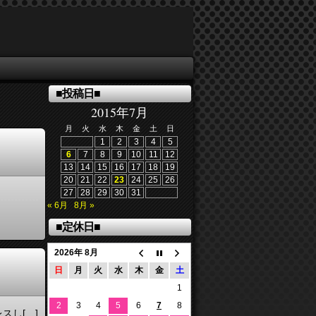
■投稿日■
2015年7月
月
火
水
木
金
土
日
1
2
3
4
5
6
7
8
9
10
11
12
13
14
15
16
17
18
19
20
21
22
23
24
25
26
27
28
29
30
31
« 6月
8月 »
■定休日■
2026年 8月
日
月
火
水
木
金
土
1
2
3
4
5
6
7
8
スし[…]