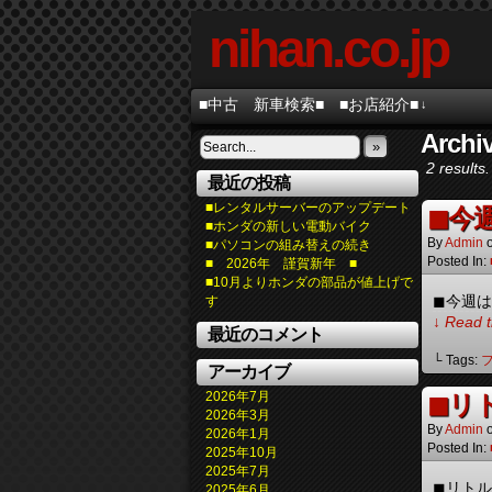
nihan.co.jp
■中古 新車検索■
■お店紹介■
↓
Archiv
»
2 results.
最近の投稿
■レンタルサーバーのアップデート
◼︎
■ホンダの新しい電動バイク
By
Admin
■パソコンの組み替えの続き
Posted In:
■ 2026年 謹賀新年 ■
■10月よりホンダの部品が値上げで
◼︎今週
す
↓ Read t
最近のコメント
└ Tags:
アーカイブ
2026年7月
◼︎
2026年3月
By
Admin
2026年1月
Posted In:
2025年10月
2025年7月
◼︎リト
2025年6月