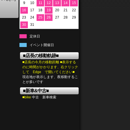
9
10
11
12
13
14
15
16
17
18
19
20
21
22
23
24
25
26
27
28
29
30
31
定休日
イベント開催日
■店長の移動軌跡■
■店長の今月の移動距離 ■表示する
のに時間がかかります、右クリック
して Edge で開いてください■
現在地が表示します、夜移動するこ
とが多いです
■新車&中古■
■bike
中古 新車検索