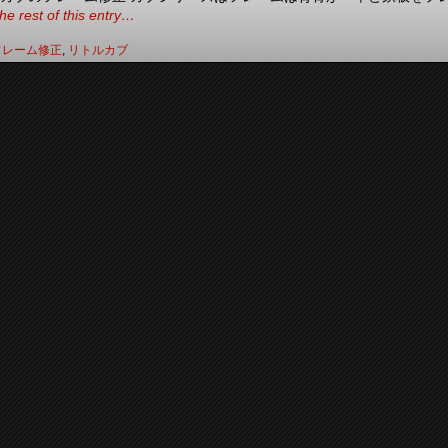
he rest of this entry…
フレーム修正
,
リトルカブ