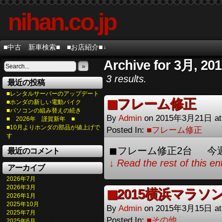
nihan.co.jp
■中古 新車検索■
■お店紹介■
↓
Archive for 3月, 20
»
3 results.
最近の投稿
■レンタルサーバーのアップデート
◼︎フレーム修正
■ホンダの新しい電動バイク
■パソコンの組み替えの続き
By
Admin
on
2015年3月21日
a
■ 2026年 謹賀新年 ■
■10月よりホンダの部品が値上げで
Posted In:
■フレーム修正
す
◼︎フレーム修正2台 今
最近のコメント
↓ Read the rest of this e
アーカイブ
2026年7月
2026年3月
◼︎2015横浜マラソ
2026年1月
2025年10月
By
Admin
on
2015年3月15日
a
2025年7月
Posted In:
■その他
2025年6月