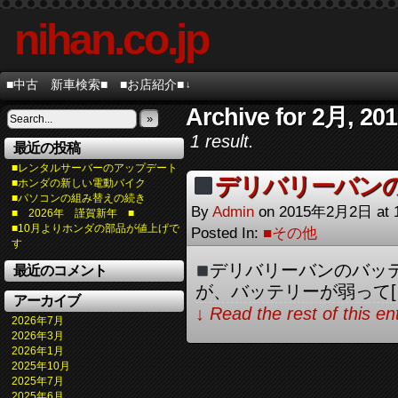
nihan.co.jp
■中古 新車検索■
■お店紹介■
↓
Archive for 2月, 20
»
1 result.
最近の投稿
■レンタルサーバーのアップデート
デリバリーバン
■ホンダの新しい電動バイク
■パソコンの組み替えの続き
By
Admin
on
2015年2月2日
at
■ 2026年 謹賀新年 ■
■10月よりホンダの部品が値上げで
Posted In:
■その他
す
デリバリーバンのバッ
最近のコメント
が、バッテリーが弱って[
アーカイブ
↓ Read the rest of this e
2026年7月
2026年3月
2026年1月
2025年10月
2025年7月
2025年6月