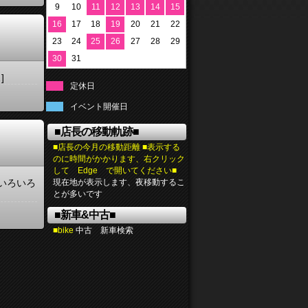
9
10
11
12
13
14
15
16
17
18
19
20
21
22
23
24
25
26
27
28
29
30
31
]
定休日
イベント開催日
■店長の移動軌跡■
■店長の今月の移動距離 ■表示する
のに時間がかかります、右クリック
して Edge で開いてください■
いろいろ
現在地が表示します、夜移動するこ
とが多いです
■新車&中古■
■bike
中古 新車検索