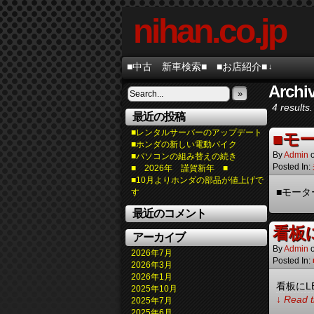
nihan.co.jp
■中古 新車検索■
■お店紹介■
↓
Archiv
»
4 results.
最近の投稿
■レンタルサーバーのアップデート
■モ
■ホンダの新しい電動バイク
By
Admin
■パソコンの組み替えの続き
Posted In:
■ 2026年 謹賀新年 ■
■10月よりホンダの部品が値上げで
■モータ
す
最近のコメント
看板に
アーカイブ
By
Admin
2026年7月
Posted In:
2026年3月
2026年1月
看板にL
2025年10月
↓ Read t
2025年7月
2025年6月