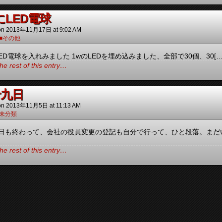
にLED電球
on
2013年11月17日
at
9:02 AM
■その他
ED電球を入れみました 1wのLEDを埋め込みました、全部で30個、30[…
he rest of this entry…
十九日
on
2013年11月5日
at
11:13 AM
未分類
九日も終わって、会社の役員変更の登記も自分で行って、ひと段落。まだ
he rest of this entry…