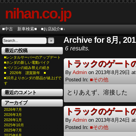
nihan.co.jp
■中古 新車検索■
■お店紹介■
↓
Archive for 8月, 20
»
6 results.
最近の投稿
■レンタルサーバーのアップデート
トラックのゲート
■ホンダの新しい電動バイク
■パソコンの組み替えの続き
By
Admin
on
2013年8月29日
a
■ 2026年 謹賀新年 ■
■10月よりホンダの部品が値上げで
Posted In:
■その他
す
とりあえず、溶接した
最近のコメント
アーカイブ
トラックのゲート
2026年7月
2026年3月
By
Admin
on
2013年8月24日
a
2026年1月
2025年10月
Posted In:
■その他
2025年7月
2025年6月